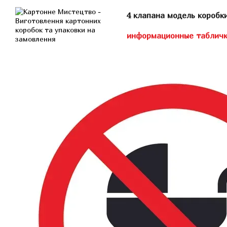
Перейти к основному контенту
4 клапана модель коробк
информационные таблич