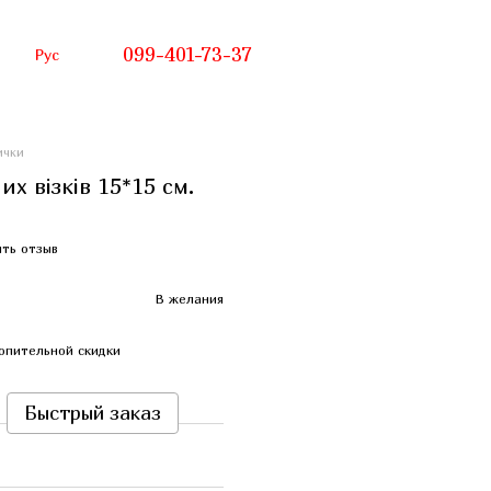
099-401-73-37
Рус
ички
х візків 15*15 см.
ть отзыв
В желания
опительной скидки
Быстрый заказ