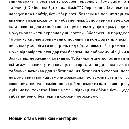
сприяє захисту безпеки та охороні персоналу. Чому саме пот
табличці "Заборона Дитячих Візків"? Збереження безпеки та 
нагадує про необхідність зберігати безпеку на певних терито
дитячих візків може бути небезпечним. Запобігання перешко
встановлена для запобігання перешкодам у проходах, дверях 
можуть заважати персоналу чи гостям. Збереження порядку 
Табличка сприяє збереженню порядку та комфорту для всіх 
персоналу зберігати контроль над обстановкою. Дотримання 
може відповідати стандартам безпеки на робочому місці чи в
Захист від небажаних ситуацій: Табличка може допомагати у
які можуть виникнути внаслідок використання дитячих візків 
табличка важлива для забезпечення безпеки та охорони персо
нашому сайті ми надаємо інформацію про важливість цих таб
використання та розміщення, щоб допомогти вам краще розум
у різних контекстах. Наша мета - підвищити обізнаність щод
забезпеченню безпеки та охорони персоналу.
Новый отзыв или комментарий