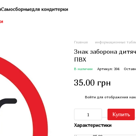
и
Самосборные
для кондитерки
ки
Главная
информационные табл
Знак заборона дитячи
ПВХ
В наличии
Артикул: 204
Остави
35.00 грн
%
Войти
для отображения нак
Купить
Характеристики