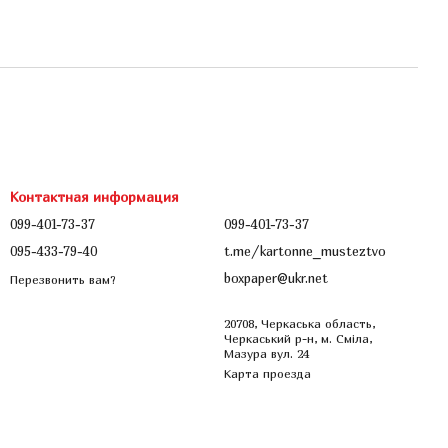
Контактная информация
099-401-73-37
099-401-73-37
095-433-79-40
t.me/kartonne_musteztvo
boxpaper@ukr.net
Перезвонить вам?
20708, Черкаська область,
Черкаський р-н, м. Сміла,
Мазура вул. 24
Карта проезда