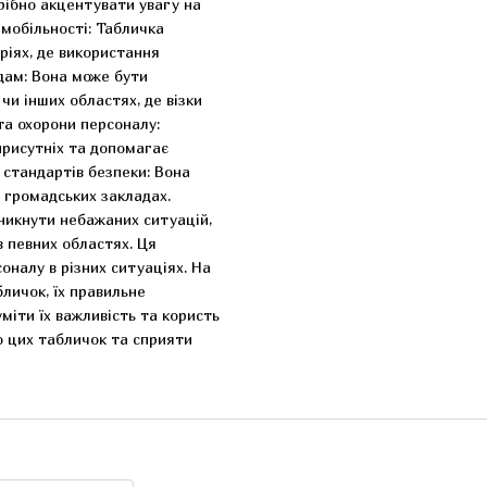
рібно акцентувати увагу на
мобільності: Табличка
ріях, де використання
дам: Вона може бути
чи інших областях, де візки
та охорони персоналу:
присутніх та допомагає
стандартів безпеки: Вона
 громадських закладах.
никнути небажаних ситуацій,
в певних областях. Ця
налу в різних ситуаціях. На
личок, їх правильне
іти їх важливість та користь
о цих табличок та сприяти