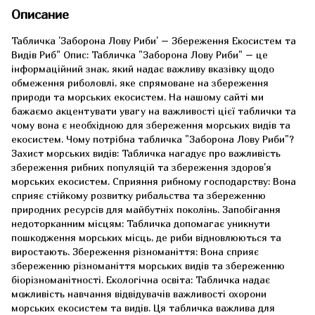
Описание
Табличка 'Заборона Лову Риби' – Збереження Екосистем та
Видів Риб" Опис: Табличка "Заборона Лову Риби" – це
інформаційний знак, який надає важливу вказівку щодо
обмеження риболовлі, яке спрямоване на збереження
природи та морських екосистем. На нашому сайті ми
бажаємо акцентувати увагу на важливості цієї таблички та
чому вона є необхідною для збереження морських видів та
екосистем. Чому потрібна табличка "Заборона Лову Риби"?
Захист морських видів: Табличка нагадує про важливість
збереження рибних популяцій та збереження здоров'я
морських екосистем. Сприяння рибному господарству: Вона
сприяє стійкому розвитку рибальства та збереженню
природних ресурсів для майбутніх поколінь. Запобігання
недоторканним місцям: Табличка допомагає уникнути
пошкодження морських місць, де риби відновлюються та
виростають. Збереження різноманіття: Вона сприяє
збереженню різноманіття морських видів та збереженню
біорізноманітності. Екологічна освіта: Табличка надає
можливість навчання відвідувачів важливості охорони
морських екосистем та видів. Ця табличка важлива для