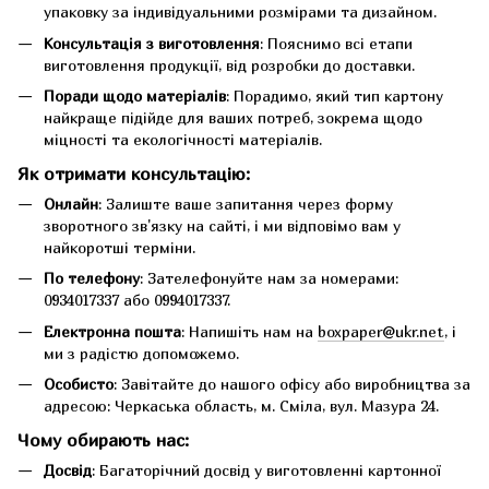
упаковку за індивідуальними розмірами та дизайном.
Консультація з виготовлення
: Пояснимо всі етапи
виготовлення продукції, від розробки до доставки.
Поради щодо матеріалів
: Порадимо, який тип картону
найкраще підійде для ваших потреб, зокрема щодо
міцності та екологічності матеріалів.
Як отримати консультацію:
Онлайн
: Залиште ваше запитання через форму
зворотного зв'язку на сайті, і ми відповімо вам у
найкоротші терміни.
По телефону
: Зателефонуйте нам за номерами:
0934017337 або 0994017337.
Електронна пошта
: Напишіть нам на
boxpaper@ukr.net
, і
ми з радістю допоможемо.
Особисто
: Завітайте до нашого офісу або виробництва за
адресою: Черкаська область, м. Сміла, вул. Мазура 24.
Чому обирають нас:
Досвід
: Багаторічний досвід у виготовленні картонної