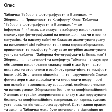
Опис
Табличка 'Заборона Фотографувати із Вспишкою' –
Збереження Приватності та Комфорту" Опис: Табличка
"Заборона Фотографувати із Вспишкою" – це
інформаційний знак, що вказує на заборону використання
спалаху при фотографуванні на певних ділянках чи в певних
ситуаціях. На нашому сайті ми бажаємо акцентувати увагу
на важливості цієї таблички та як вона сприяє збереженню
приватності та комфорту. Чому саме потрібно акцентувати
увагу на табличці "Заборона Фотографувати із Вспишкою"?
Збереження приватності та комфорту: Табличка нагадує про
обмеження використання спалаху, який може бути надто
яскравим та вторгатися в особисту приватність та комфорт
інших осіб. Зменшення відволікання та незручностей: Спалах
фотокамери може відволікати та створювати незручності
для людей в навколишньому середовищі, особливо в темних
чи важких умовах. Збереження безпеки та конфіденційності:
У деяких ситуаціях використання спалаху може порушувати
безпеку та конфіденційність, наприклад, в лікарнях, судових
установах, чи під час ділових зустрічей. Дотримання правил
та законів: Табличка може бути встановлена відповідно до