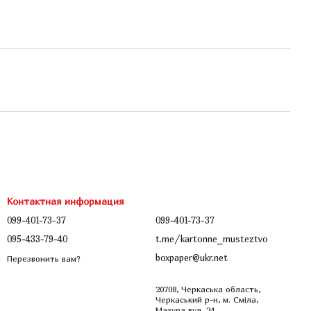
Контактная информация
099-401-73-37
099-401-73-37
095-433-79-40
t.me/kartonne_musteztvo
boxpaper@ukr.net
Перезвонить вам?
20708, Черкаська область,
Черкаський р-н, м. Сміла,
Мазура вул. 24