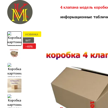
Перейти к основному контенту
4 клапана модель коробк
информационные таблич
НОВИНКА
ХИТ
−60%