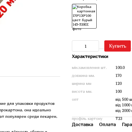
Купить
Характеристики
мін.замовлення шт.
100.0
довжина мм.
170
ширина мм
120
висота мм.
100
опт
від 500 ш
ие для упаковки продуктов
від 1000 
фрокартона, она идеально
від 2000 
ат популярен среди пекарен,
профіль картону
Т23
Доставка
Оплата
Гара
ющую лёгкость сборки и