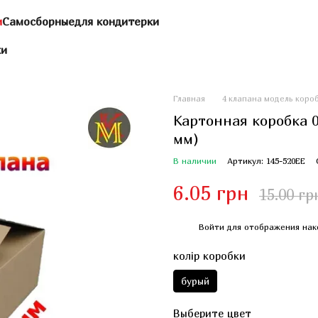
и
Самосборные
для кондитерки
ки
Главная
4 клапана модель коро
Картонная коробка 0
мм)
В наличии
Артикул: 145-520ЕЕ
6.05 грн
15.00 гр
%
Войти
для отображения нак
колір коробки
бурый
Выберите цвет