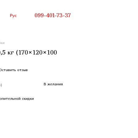
099-401-73-37
Рус
бки
,5 кг (170×120×100
Оставить отзыв
н
В желания
опительной скидки