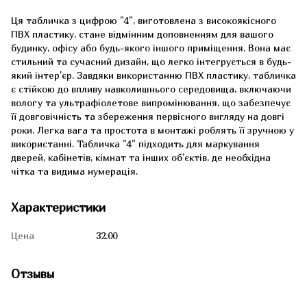
Ця табличка з цифрою "4", виготовлена з високоякісного
ПВХ пластику, стане відмінним доповненням для вашого
будинку, офісу або будь-якого іншого приміщення. Вона має
стильний та сучасний дизайн, що легко інтегрується в будь-
який інтер'єр. Завдяки використанню ПВХ пластику, табличка
є стійкою до впливу навколишнього середовища, включаючи
вологу та ультрафіолетове випромінювання, що забезпечує
її довговічність та збереження первісного вигляду на довгі
роки. Легка вага та простота в монтажі роблять її зручною у
використанні. Табличка "4" підходить для маркування
дверей, кабінетів, кімнат та інших об'єктів, де необхідна
чітка та видима нумерація.
Характеристики
Цена
32.00
Отзывы