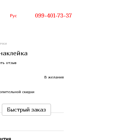
099-401-73-37
Рус
ички
 наклейка
ть отзыв
В желания
опительной скидки
Быстрый заказ
нтия