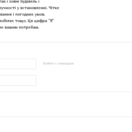
к і зовні будівель і
учності у встановленні. Чітке
ування і погодних умов.
мобілях тощо. Ця цифра "9"
дне вашим потребам.
Войти с помощью