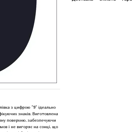
івка з цифрою "9" ідеально
фікуючих знаків. Виготовлена
рівну поверхню, забезпечуючи
мов і не вигоряє на сонці, що