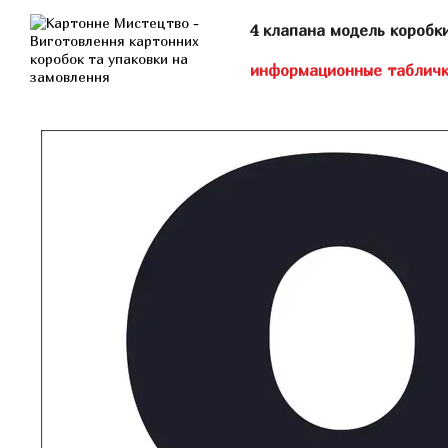
Перейти к основному контенту
4 клапана модель коробк
информационные таблич