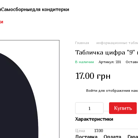
и
Самосборные
для кондитерки
ки
Главная
информационные табл
Табличка цифра "9"
В наличии
Артикул: 231
Остави
17.00 грн
%
Войти
для отображения нак
Купить
Характеристики
Цена
17.00
Доставка
Оплата
Гара