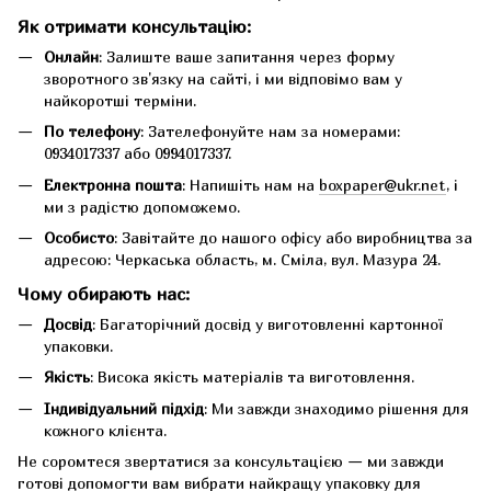
Як отримати консультацію:
Онлайн
: Залиште ваше запитання через форму
зворотного зв'язку на сайті, і ми відповімо вам у
найкоротші терміни.
По телефону
: Зателефонуйте нам за номерами:
0934017337 або 0994017337.
Електронна пошта
: Напишіть нам на
boxpaper@ukr.net
, і
ми з радістю допоможемо.
Особисто
: Завітайте до нашого офісу або виробництва за
адресою: Черкаська область, м. Сміла, вул. Мазура 24.
Чому обирають нас:
Досвід
: Багаторічний досвід у виготовленні картонної
упаковки.
Якість
: Висока якість матеріалів та виготовлення.
Індивідуальний підхід
: Ми завжди знаходимо рішення для
кожного клієнта.
Не соромтеся звертатися за консультацією — ми завжди
готові допомогти вам вибрати найкращу упаковку для