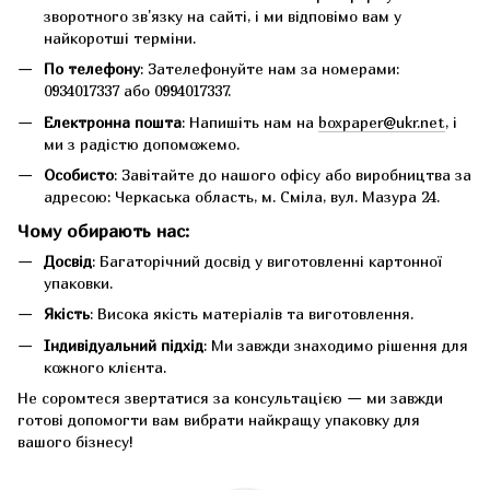
зворотного зв'язку на сайті, і ми відповімо вам у
найкоротші терміни.
По телефону
: Зателефонуйте нам за номерами:
0934017337 або 0994017337.
Електронна пошта
: Напишіть нам на
boxpaper@ukr.net
, і
ми з радістю допоможемо.
Особисто
: Завітайте до нашого офісу або виробництва за
адресою: Черкаська область, м. Сміла, вул. Мазура 24.
Чому обирають нас:
Досвід
: Багаторічний досвід у виготовленні картонної
упаковки.
Якість
: Висока якість матеріалів та виготовлення.
Індивідуальний підхід
: Ми завжди знаходимо рішення для
кожного клієнта.
Не соромтеся звертатися за консультацією — ми завжди
готові допомогти вам вибрати найкращу упаковку для
вашого бізнесу!