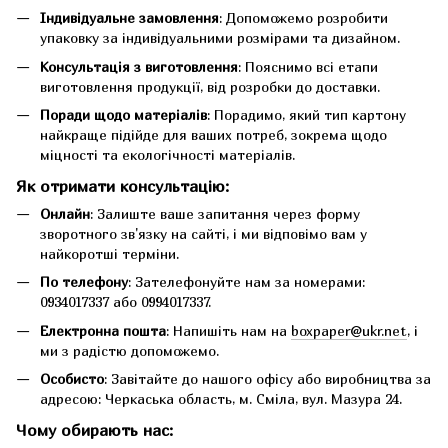
Індивідуальне замовлення
: Допоможемо розробити
упаковку за індивідуальними розмірами та дизайном.
Консультація з виготовлення
: Пояснимо всі етапи
виготовлення продукції, від розробки до доставки.
Поради щодо матеріалів
: Порадимо, який тип картону
найкраще підійде для ваших потреб, зокрема щодо
міцності та екологічності матеріалів.
Як отримати консультацію:
Онлайн
: Залиште ваше запитання через форму
зворотного зв'язку на сайті, і ми відповімо вам у
найкоротші терміни.
По телефону
: Зателефонуйте нам за номерами:
0934017337 або 0994017337.
Електронна пошта
: Напишіть нам на
boxpaper@ukr.net
, і
ми з радістю допоможемо.
Особисто
: Завітайте до нашого офісу або виробництва за
адресою: Черкаська область, м. Сміла, вул. Мазура 24.
Чому обирають нас: