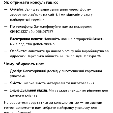
Як отримати консультацію:
Онлайн
: Залиште ваше запитання через форму
зворотного зв'язку на сайті, і ми відповімо вам у
найкоротші терміни.
По телефону
: Зателефонуйте нам за номерами:
0934017337 або 0994017337.
Електронна пошта
: Напишіть нам на
boxpaper@ukr.net
, і
ми з радістю допоможемо.
Особисто
: Завітайте до нашого офісу або виробництва за
адресою: Черкаська область, м. Сміла, вул. Мазура 24.
Чому обирають нас:
Досвід
: Багаторічний досвід у виготовленні картонної
упаковки.
Якість
: Висока якість матеріалів та виготовлення.
Індивідуальний підхід
: Ми завжди знаходимо рішення для
кожного клієнта.
Не соромтеся звертатися за консультацією — ми завжди
готові допомогти вам вибрати найкращу упаковку для
вашого бізнесу!