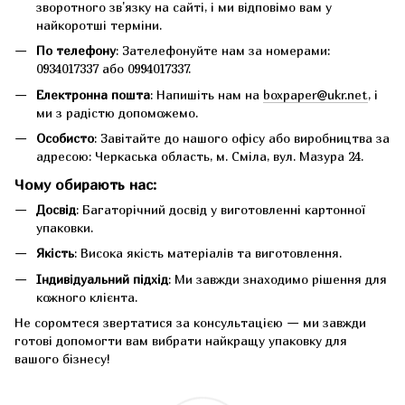
зворотного зв'язку на сайті, і ми відповімо вам у
найкоротші терміни.
По телефону
: Зателефонуйте нам за номерами:
0934017337 або 0994017337.
Електронна пошта
: Напишіть нам на
boxpaper@ukr.net
, і
ми з радістю допоможемо.
Особисто
: Завітайте до нашого офісу або виробництва за
адресою: Черкаська область, м. Сміла, вул. Мазура 24.
Чому обирають нас:
Досвід
: Багаторічний досвід у виготовленні картонної
упаковки.
Якість
: Висока якість матеріалів та виготовлення.
Індивідуальний підхід
: Ми завжди знаходимо рішення для
кожного клієнта.
Не соромтеся звертатися за консультацією — ми завжди
готові допомогти вам вибрати найкращу упаковку для
вашого бізнесу!