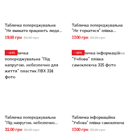
Табличка попереджувальна
Табличка попереджувальна
"Не вмикати працюють люди"
"Не торкатися" плівка
плівка самоклеюча
самоклеюча
19.00 грн
17.00 грн
53.00 грн
53.00 грн
−40%
−68%
Табличка попереджувальна
Табличка інформаційна
"Під напругою, небезпечно
"Учбова" плівка самоклеюча
для життя" пластик ПВХ
32.00 грн
17.00 грн
53.00 грн
53.00 грн