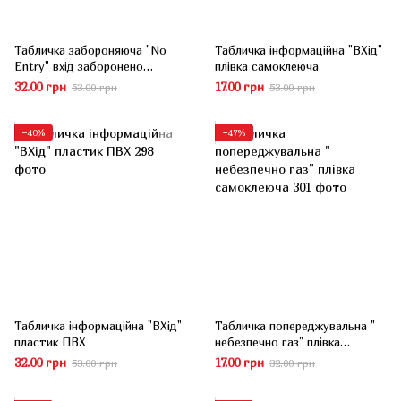
Табличка забороняюча "No
Табличка інформаційна "ВХід"
Entry" вхід заборонено
плівка самоклеюча
пластик ПВХ
32.00 грн
17.00 грн
53.00 грн
53.00 грн
−40%
−47%
Табличка інформаційна "ВХід"
Табличка попереджувальна "
пластик ПВХ
небезпечно газ" плівка
самоклеюча
32.00 грн
17.00 грн
53.00 грн
32.00 грн