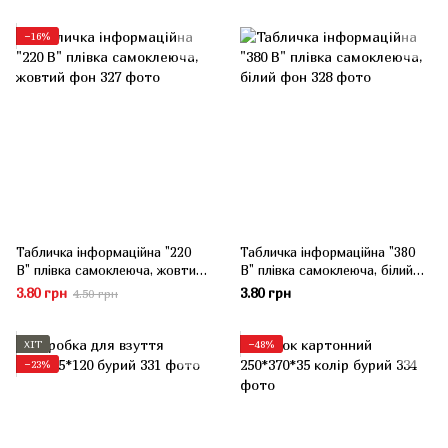
−16%
Табличка інформаційна "220
Табличка інформаційна "380
В" плівка самоклеюча, жовтий
В" плівка самоклеюча, білий
фон
фон
3.80 грн
3.80 грн
4.50 грн
ХІТ
−48%
−23%